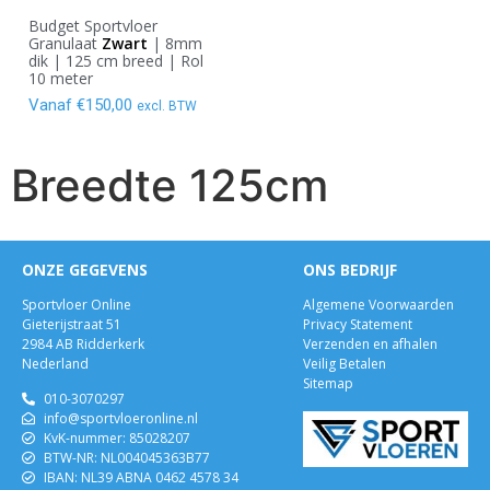
Budget Sportvloer
Granulaat
Zwart
| 8mm
dik | 125 cm breed | Rol
10 meter
Vanaf
€
150,00
excl. BTW
Breedte 125cm
ONZE GEGEVENS
ONS BEDRIJF
Sportvloer Online
Algemene Voorwaarden
Gieterijstraat 51
Privacy Statement
2984 AB Ridderkerk
Verzenden en afhalen
Nederland
Veilig Betalen
Sitemap
010-3070297
info@sportvloeronline.nl
KvK-nummer: 85028207
BTW-NR: NL004045363B77
IBAN: NL39 ABNA 0462 4578 34