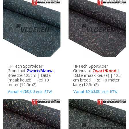
Hi-Tech Sportvloer
Hi-Tech Sportvloer
Granulaat
Zwart/Blauw
|
Granulaat
Zwart/Rood
|
Breedte 125cm | Dikte
Dikte (maak keuze) | 125
(maak keuze) | Rol 10
cm breed | Rol 10 meter
meter (12,5m2)
lang (12,5m2)
Vanaf
€
250,00
Vanaf
€
250,00
excl. BTW
excl. BTW