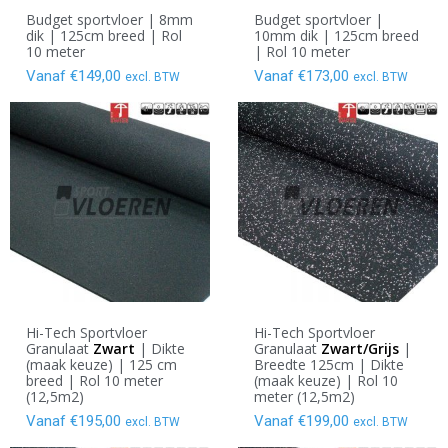
Budget sportvloer | 8mm
Budget sportvloer |
dik | 125cm breed | Rol
10mm dik | 125cm breed
10 meter
| Rol 10 meter
Vanaf
€
149,00
Vanaf
€
173,00
excl. BTW
excl. BTW
Hi-Tech Sportvloer
Hi-Tech Sportvloer
Granulaat
Zwart
| Dikte
Granulaat
Zwart/Grijs
|
(maak keuze) | 125 cm
Breedte 125cm | Dikte
breed | Rol 10 meter
(maak keuze) | Rol 10
(12,5m2)
meter (12,5m2)
Vanaf
€
195,00
Vanaf
€
199,00
excl. BTW
excl. BTW