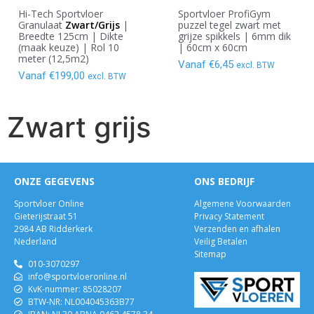
Hi-Tech Sportvloer
Sportvloer ProfiGym
Granulaat
Zwart/Grijs
|
puzzel tegel zwart met
Breedte 125cm | Dikte
grijze spikkels | 6mm dik
(maak keuze) | Rol 10
| 60cm x 60cm
meter (12,5m2)
Vanaf
€
6,45
excl. BTW
Vanaf
€
199,00
excl. BTW
Zwart grijs
ONZE GEGEVENS
ONS BEDRIJF
Sportvloer Online
Algemene Voorwaarden
Gieterijstraat 51
Privacy Statement
2984 AB Ridderkerk
Verzenden en afhalen
Nederland
Veilig Betalen
Sitemap
010-3070297
info@sportvloeronline.nl
KvK-nummer: 85028207
BTW-NR: NL004045363B77