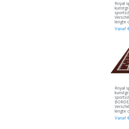
Royal s
kunstgr
sports
Verschi
lengte 
Vanaf
Royal s
kunstgr
sportsc
BORDE
Verschi
lengte 
Vanaf