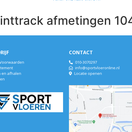
inttrack afmetingen 
RIJF
CONTACT
 Voorwaarden
010-3070297
atement
info@sportvloeronline.nl
 en afhalen
Locatie openen
len