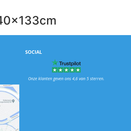
1040x133cm
SOCIAL
Onze klanten geven ons 4,6 van 5 sterren.