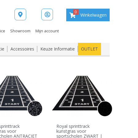
0
Winkelwagen
ice
Showroom
Mijn account
tie
Accessoires
Keuze Informatie
OUTLET
sprinttrack
Royal sprinttrack
ras voor
kunstgras voor
scholen ANTRACIET
sportscholen ZWART |