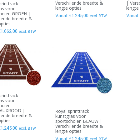
Verschillende breedte &
| Vers
printtrack
lengte opties
lengte
as voor
cholen GROEN |
Vanaf
€
1.245,00
Vanaf
excl. BTW
llende breedte &
opties
€
1.662,00
excl. BTW
printtrack
as voor
holen
AUXROOD |
Royal sprinttrack
llende breedte &
kunstgras voor
opties
sportscholen BLAUW |
Verschillende breedte &
€
1.245,00
excl. BTW
lengte opties
Vanaf
€
1.245,00
excl. BTW