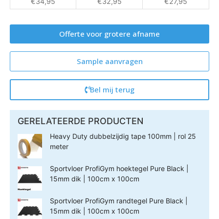
€
34,95
€
32,95
€
27,95
Offerte voor grotere afname
Sample aanvragen
Bel mij terug
GERELATEERDE PRODUCTEN
Heavy Duty dubbelzijdig tape 100mm | rol 25
meter
Sportvloer ProfiGym hoektegel Pure Black |
15mm dik | 100cm x 100cm
Sportvloer ProfiGym randtegel Pure Black |
15mm dik | 100cm x 100cm