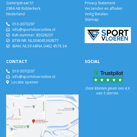
Gieterijstraat 51
Privacy Statement
2984 AB Ridderkerk
Verzenden en afhalen
Nederland
Veilig Betalen
Sitemap
010-3070297
info@sportvloeronline.nl
KvK-nummer: 85028207
BTW-NR: NL004045363B77
IBAN: NL39 ABNA 0462 4578 34
CONTACT
SOCIAL
010-3070297
info@sportvloeronline.nl
Locatie openen
Onze klanten geven ons 4,6
van 5 sterren.