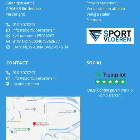
Gieterijstraat 51
Privacy Statement
2984 AB Ridderkerk
Verzenden en afhalen
Nederland
Veilig Betalen
Sitemap
010-3070297
info@sportvloeronline.nl
KvK-nummer: 85028207
BTW-NR: NL004045363B77
IBAN: NL39 ABNA 0462 4578 34
CONTACT
SOCIAL
010-3070297
info@sportvloeronline.nl
Locatie openen
Onze klanten geven ons 4,6
van 5 sterren.