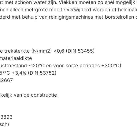
t met schoon water zijn. Vlekken moeten zo snel mogelijk
nen alleen met grote moeite verwijderd worden of helemaa
derd met behulp van reinigingsmachines met borstelrollen o
e treksterkte (N/mm2) >0,6 (DIN 53455)
materiaaldikte
 rusttoestand -120°C en voor korte periodes +300°C)
0-5/°C +3,4% (DIN 53752)
 12667
kelijk van de constructie
 13893
sch)