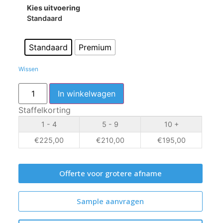
Kies uitvoering
Standaard
Standaard
Premium
Wissen
In winkelwagen
Staffelkorting
1 - 4
5 - 9
10 +
€
225,00
€
210,00
€
195,00
Offerte voor grotere afname
Sample aanvragen