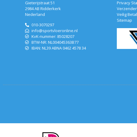
Gieterijstraat 51
Privacy St
2984 AB Ridderkerk
Verzenden
Nederland
Veilig Beta
Sitemap
010-3070297
info@sportvloeronline.nl
KvK-nummer: 85028207
BTW-NR: NL004045363B77
IBAN: NL39 ABNA 0462 4578 34