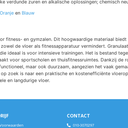
jke verdunde zuren en alkalische oplossingen; chemisch ne
Oranje
en
Blauw
voor fitness- en gymzalen. Dit hoogwaardige materiaal bie
 zowel de vloer als fitnessapparatuur vermindert. Granulaa
 die ideaal is voor intensieve trainingen. Het is bestand t
akt voor sportscholen en thuisfitnessruimtes. Dankzij de r
leen functioneel, maar ook duurzaam, aangezien het vaak gem
 op zoek is naar een praktische en kostenefficiënte vloeropl
le en langdurige vloer.
RIJF
CONTACT
 Voorwaarden
010-3070297