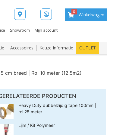
0
Winkelwagen
ice
Showroom
Mijn account
tie
Accessoires
Keuze Informatie
OUTLET
25 cm breed | Rol 10 meter (12,5m2)
GERELATEERDE PRODUCTEN
Heavy Duty dubbelzijdig tape 100mm |
rol 25 meter
Lijm / Kit Polymeer