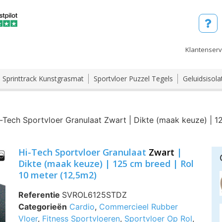
Klantenserv
Sprinttrack Kunstgrasmat
Sportvloer Puzzel Tegels
Geluidsisola
-Tech Sportvloer Granulaat Zwart | Dikte (maak keuze) | 1
Hi-Tech Sportvloer Granulaat
Zwart
|
Dikte (maak keuze) | 125 cm breed | Rol
10 meter (12,5m2)
Referentie
SVROL6125STDZ
Categorieën
Cardio
,
Commercieel Rubber
Vloer
,
Fitness Sportvloeren
,
Sportvloer Op Rol
,