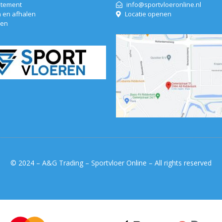
atement
info@sportvloeronline.nl
 en afhalen
Locatie openen
len
© 2024 – A&G Trading – Sportvloer Online – All rights reserved